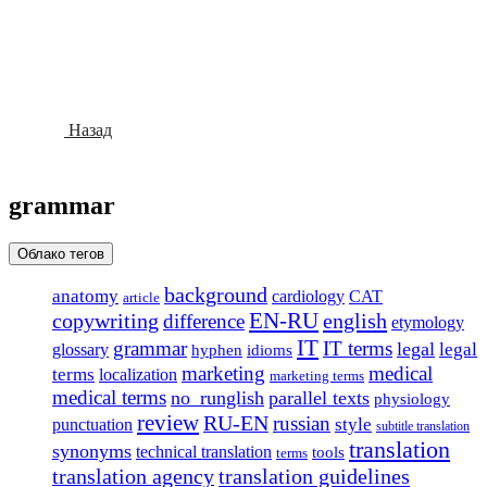
Назад
grammar
Облако тегов
background
anatomy
cardiology
CAT
article
EN-RU
copywriting
english
difference
etymology
IT
grammar
IT terms
legal
legal
glossary
idioms
hyphen
marketing
medical
terms
localization
marketing terms
medical terms
no_runglish
parallel texts
physiology
review
RU-EN
russian
punctuation
style
subtitle translation
translation
synonyms
technical translation
tools
terms
translation agency
translation guidelines