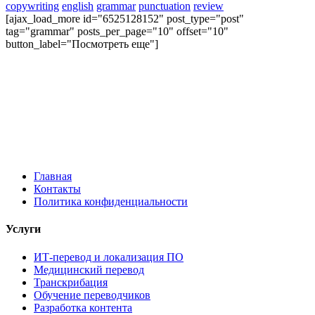
copywriting
english
grammar
punctuation
review
[ajax_load_more id="6525128152" post_type="post"
tag="grammar" posts_per_page="10" offset="10"
button_label="Посмотреть еще"]
Главная
Контакты
Политика конфиденциальности
Услуги
ИТ-перевод и локализация ПО
Медицинский перевод
Транскрибация
Обучение переводчиков
Разработка контента