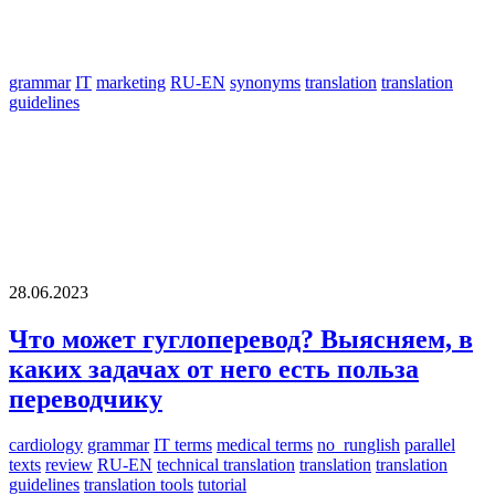
grammar
IT
marketing
RU-EN
synonyms
translation
translation
guidelines
28.06.2023
Что может гуглоперевод? Выясняем, в
каких задачах от него есть польза
переводчику
cardiology
grammar
IT terms
medical terms
no_runglish
parallel
texts
review
RU-EN
technical translation
translation
translation
guidelines
translation tools
tutorial