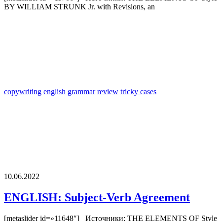
BY WILLIAM STRUNK Jr. with Revisions, an
copywriting
english
grammar
review
tricky cases
10.06.2022
ENGLISH: Subject-Verb Agreement
[metaslider id=»11648″] Источники: THE ELEMENTS OF Style