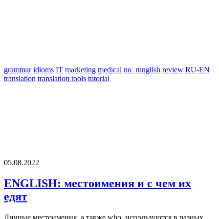
grammar
idioms
IT
marketing
medical
no_runglish
review
RU-EN
translation
translation tools
tutorial
05.08.2022
ENGLISH: местоимения и с чем их
едят
Личные местоимения, а также who, используются в разных