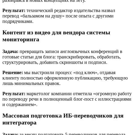
разбираясь в новых концепциях на лету.
Результат:
технический редактор издательства назвал
перевод «бальзамом на душу» после опыта с другими
подрядчиками.
Контент из видео для вендора системы
мониторинга
Задача:
превращать записи англоязычных конференций в
готовые статьи для блога: транскрибировать, обработать,
структурировать, добавить скриншоты и подписи.
Решение:
мы выстроили процесс «под ключ», отдавая
клиенту полностью оформленную публикацию, требующую
лишь минимальных правок.
Результат:
маркетолог компании отметила «огромную работу
по переводу речи в полноценный блог-пост с иллюстрациями
и содержанием».
Массовая подготовка ИБ-переводчиков для
интегратора
Задача:
за месяц подготовить 5 переводчиков для перевода