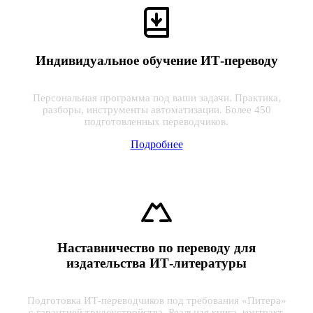
Индивидуальное обучение ИТ-переводу
Персональная программа под ваши задачи. Практика,
разборы, инструменты автоматизации. Более 450
подготовленных переводчиков.
Подробнее
Наставничество по переводу для
издательства ИТ-литературы
Подготовка ИТ-переводчиков под требования «Питера»
с гарантией трудоустройства. Реальная книга, контракт.