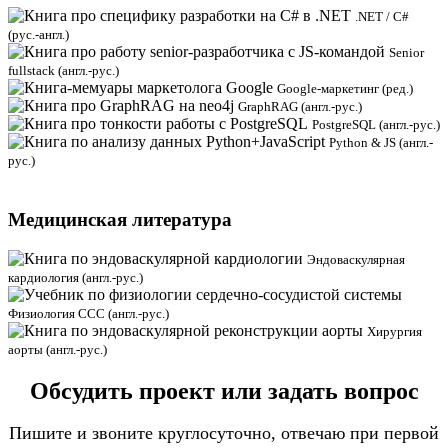
.NET / C#
(рус.-англ.)
Senior
fullstack (англ.-рус.)
Google-маркетинг (ред.)
GraphRAG (англ.-рус.)
PostgreSQL (англ.-рус.)
Python & JS (англ.-
рус.)
Медицинская литература
Эндоваскулярная
кардиология (англ.-рус.)
Физиология ССС (англ.-рус.)
Хирургия
аорты (англ.-рус.)
Обсудить проект или задать вопрос
Пишите и звоните круглосуточно, отвечаю при первой