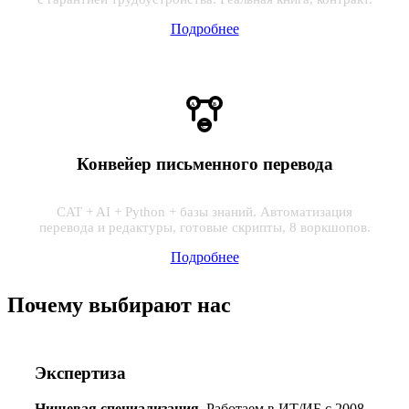
Подробнее
A
B
C
Конвейер письменного перевода
CAT + AI + Python + базы знаний. Автоматизация
перевода и редактуры, готовые скрипты, 8 воркшопов.
Подробнее
Почему выбирают нас
Экспертиза
Нишевая специализация.
Работаем в ИТ/ИБ с 2008