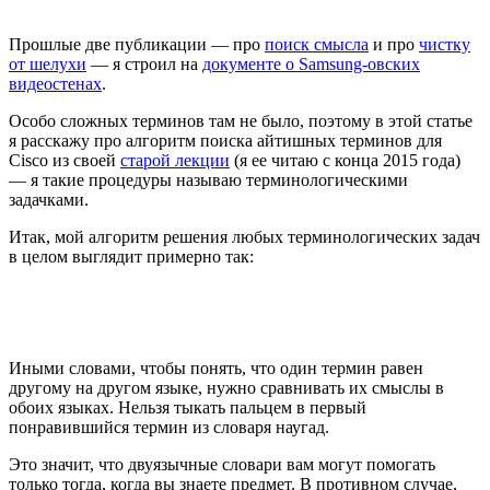
Прошлые две публикации — про
поиск смысла
и про
чистку
от шелухи
— я строил на
документе о Samsung-овских
видеостенах
.
Особо сложных терминов там не было, поэтому в этой статье
я расскажу про алгоритм поиска айтишных терминов для
Cisco из своей
старой лекции
(я ее читаю с конца 2015 года)
— я такие процедуры называю терминологическими
задачками.
Итак, мой
алгоритм решения любых терминологических задач
в целом выглядит примерно так:
Иными словами, чтобы понять, что один термин равен
другому на другом языке, нужно сравнивать их смыслы в
обоих языках. Нельзя тыкать пальцем в первый
понравившийся термин из словаря наугад.
Это значит, что двуязычные словари вам могут помогать
только тогда, когда вы знаете предмет. В противном случае,