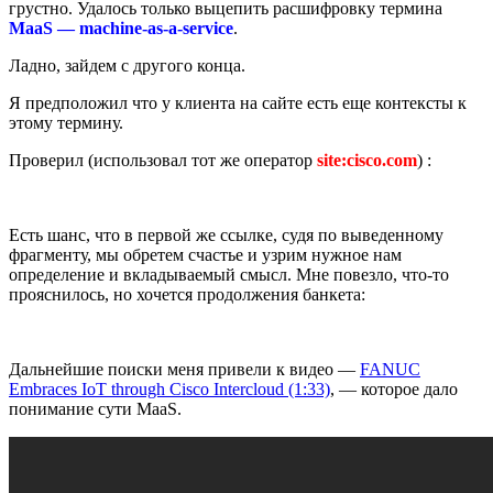
грустно. Удалось только выцепить расшифровку термина
MaaS — machine-as-a-service
.
Ладно, зайдем с другого конца.
Я предположил что у клиента на сайте есть еще контексты к
этому термину.
Проверил (использовал тот же оператор
site:cisco.com
) :
Есть шанс, что в первой же ссылке, судя по выведенному
фрагменту, мы обретем счастье и узрим нужное нам
определение и вкладываемый смысл. Мне повезло, что-то
прояснилось, но хочется продолжения банкета:
Дальнейшие поиски меня привели к видео —
FANUC
Embraces IoT through Cisco Intercloud (1:33)
, — которое дало
понимание сути MaaS.