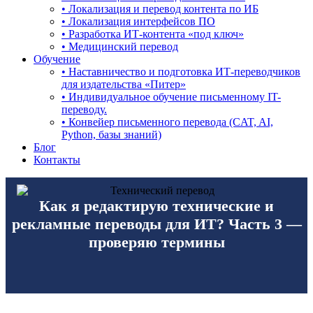
• Локализация и перевод контента по ИБ
• Локализация интерфейсов ПО
• Разработка ИТ-контента «под ключ»
• Медицинский перевод
Обучение
• Наставничество и подготовка ИТ-переводчиков
для издательства «Питер»
• Индивидуальное обучение письменному IT-
переводу.
• Конвейер письменного перевода (CAT, AI,
Python, базы знаний)
Блог
Контакты
Как я редактирую технические и
рекламные переводы для ИТ? Часть 3 —
проверяю термины