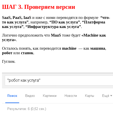
ШАГ 3. Проверяем версии
SaaS, PaaS, IaaS
и иже с ними переводятся по формуле
“что-
то как услуга”
, например,
“ПО как услуга”
,
“Платформа
как услуга”
,
“Инфраструктура как услуга”
.
Логично предположить что
MaaS
тоже будет
«Machine как
услуга»
.
Осталось понять, как переводится
machine
— как
машина
,
робот
или
станок
.
Гуглим.