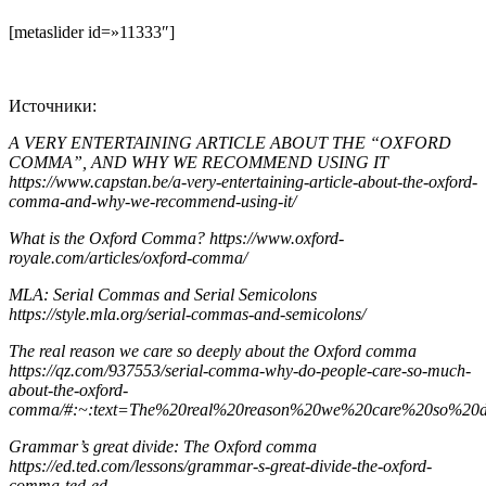
[metaslider id=»11333″]
Источники:
A VERY ENTERTAINING ARTICLE ABOUT THE “OXFORD
COMMA”, AND WHY WE RECOMMEND USING IT
https://www.capstan.be/a-very-entertaining-article-about-the-oxford-
comma-and-why-we-recommend-using-it/
What is the Oxford Comma? https://www.oxford-
royale.com/articles/oxford-comma/
MLA: Serial Commas and Serial Semicolons
https://style.mla.org/serial-commas-and-semicolons/
The real reason we care so deeply about the Oxford comma
https://qz.com/937553/serial-comma-why-do-people-care-so-much-
about-the-oxford-
comma/#:~:text=The%20real%20reason%20we%20care%20so%20d
Grammar’s great divide: The Oxford comma
https://ed.ted.com/lessons/grammar-s-great-divide-the-oxford-
comma-ted-ed