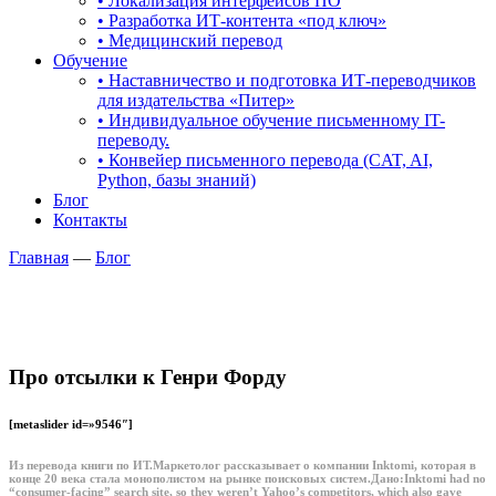
• Локализация интерфейсов ПО
• Разработка ИТ-контента «под ключ»
• Медицинский перевод
Обучение
• Наставничество и подготовка ИТ-переводчиков
для издательства «Питер»
• Индивидуальное обучение письменному IT-
переводу.
• Конвейер письменного перевода (CAT, AI,
Python, базы знаний)
Блог
Контакты
Главная
—
Блог
Про отсылки к Генри Форду
[metaslider id=»9546″]
Из перевода книги по ИТ.Маркетолог рассказывает о компании Inktomi, которая в
конце 20 века стала монополистом на рынке поисковых систем.
Дано:
Inktomi had no
“consumer-facing” search site, so they weren’t Yahoo’s competitors, which also gave