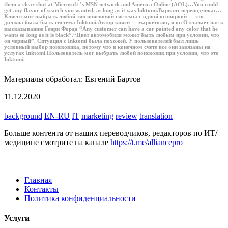
them a clear shot at Microsoft ’s MSN network and America Online (AOL)…You could
get any flavor of search you wanted, as long as it was Inktomi.
Вариант переводчика:
…
Клиент мог выбрать любой тип поисковой системы с одной оговоркой — это
должна была быть система Inktomi.Автор книги — маркетолог, и он Отсылает нас к
высказыванию Генри Форда “Any customer can have a car painted any color that he
wants so long as it is black”.“Цвет автомобиля может быть любым при условии, что
он черный”. Ситуация с Inktomi была похожей. У пользователей был лишь
условный выбор поисковика, потому что в конечном счете все они завязаны на
услугах Inktomi.Пользователь мог выбрать любой поисковик при условии, что это
Inktomi.
Материалы обработал: Евгений Бартов
11.12.2020
background
EN-RU
IT
marketing
review
translation
Больше контента от наших переводчиков, редакторов по ИТ/
медицине смотрите на канале
https://t.me/alliancepro
Главная
Контакты
Политика конфиденциальности
Услуги