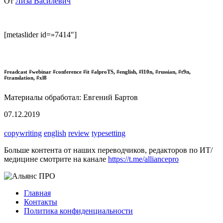
От
Лиза Василевич
[metaslider id=»7414″]
#readcast #webinar #conference #it #alproTS, #english, #l10n, #russian, #t9n,
#translation, #xl8
Материалы обработал: Евгений Бартов
07.12.2019
copywriting
english
review
typesetting
Больше контента от наших переводчиков, редакторов по ИТ/
медицине смотрите на канале
https://t.me/alliancepro
Главная
Контакты
Политика конфиденциальности