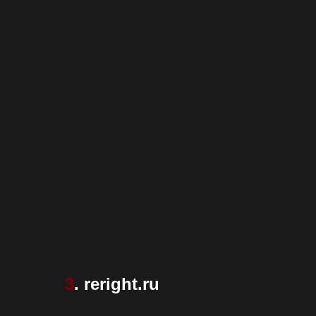
3
. reright.ru