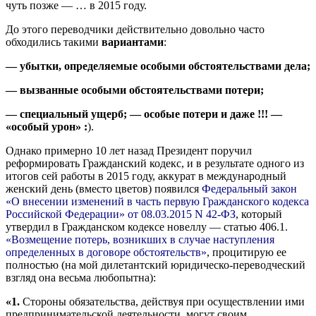
чуть позже — … в 2015 году.
До этого переводчики действительно довольно часто
обходились такими
вариантами
:
— убытки, определяемые особыми обстоятельствами дела;
— вызванные особыми обстоятельствами потери;
— специальный ущерб; — особые потери и даже !!! —
«особый урон» :
).
Однако примерно 10 лет назад Президент поручил
реформировать Гражданский кодекс, и в результате одного из
итогов сей работы в 2015 году, аккурат в международный
женский день (вместо цветов) появился
Федеральный закон
«О внесении изменений в часть первую Гражданского кодекса
Российской Федерации» от 08.03.2015 N 42-ФЗ
, который
утвердил в Гражданском кодексе новеллу — статью 406.1.
«Возмещение потерь, возникших в случае наступления
определенных в договоре обстоятельств»
, процитирую ее
полностью (на мой дилетантский юридическо-переводческий
взгляд она весьма любопытна):
«1.
Стороны обязательства, действуя при осуществлении ими
предпринимательской деятельности, могут своим