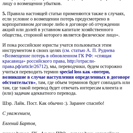
лицу о возмещении убытков.
5.
Правила настоящей статьи применяются также в случаях,
если условие о возмещении потерь предусмотрено в
корпоративном договоре либо в договоре об отчуждении
акций или долей в уставном капитале хозяйственного
общества, стороной которого является физическое лицо».
И пока российские юристы учатся пользоваться этим
инструментом в своих целях
(см. статью А. П. Руднева
«Возмещение потерь в обновленном ГК РФ: «спящая
красавица» российского права, http://отрасли-
права.рф/article/26712
), мы, переводчики, будем осторожно
учиться переводить термин
special loss как «потери,
возникшие в случае наступления определенных в договоре
обстоятельств»
, там, где объем терминов будет совпадать или
там, где такой перевод будет отвечать интересам клиента и
(или) задачам адекватного перевода.
Шэр. Лайк. Пост. Как обычно :). Заранее спасибо!
С уважением,
Евгений Бартов,