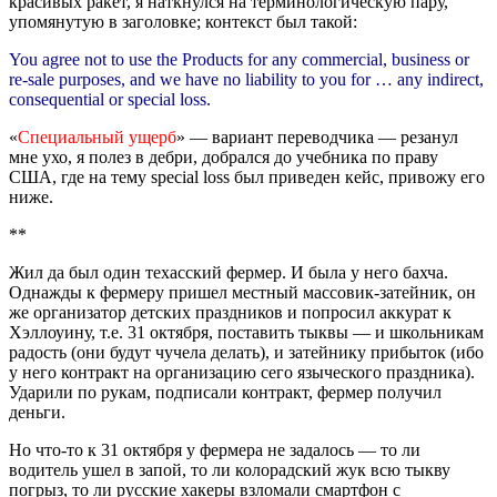
красивых ракет, я наткнулся на терминологическую пару,
упомянутую в заголовке; контекст был такой:
You agree not to use the Products for any commercial, business or
re-sale purposes, and we have no liability to you for … any indirect,
consequential or special loss.
«
Специальный ущерб
» — вариант переводчика — резанул
мне ухо, я полез в дебри, добрался до учебника по праву
США, где на тему special loss был приведен кейс, привожу его
ниже.
**
Жил да был один техасский фермер. И была у него бахча.
Однажды к фермеру пришел местный массовик-затейник, он
же организатор детских праздников и попросил аккурат к
Хэллоуину, т.е. 31 октября, поставить тыквы — и школьникам
радость (они будут чучела делать), и затейнику прибыток (ибо
у него контракт на организацию сего языческого праздника).
Ударили по рукам, подписали контракт, фермер получил
деньги.
Но что-то к 31 октября у фермера не задалось — то ли
водитель ушел в запой, то ли колорадский жук всю тыкву
погрыз, то ли русские хакеры взломали смартфон с