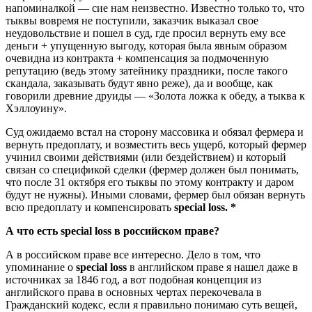
напоминалкой — сие нам неизвестно. Известно только то, что
тыквы вовремя не поступили, заказчик выказал свое
неудовольствие и пошел в суд, где просил вернуть ему все
деньги + упущенную выгоду, которая была явным образом
очевидна из контракта + компенсация за подмоченную
репутацию (ведь этому затейнику праздники, после такого
скандала, заказывать будут явно реже), да и вообще, как
говорили древние друиды — «Золота ложка к обеду, а тыква к
Хэллоуину».
Суд ожидаемо встал на сторону массовика и обязал фермера и
вернуть предоплату, и возместить весь ущерб, который фермер
учинил своими действиями (или бездействием) и который
связан со спецификой сделки (фермер должен был понимать,
что после 31 октября его тыквы по этому контракту и даром
будут не нужны). Иными словами, фермер был обязан вернуть
всю предоплату и компенсировать
special loss. *
А что есть special loss в российском праве?
А в российском праве все интересно. Дело в том, что
упоминание о
special loss
в английском праве я нашел даже в
источниках за 1846 год, а вот подобная концепция из
английского права в основных чертах перекочевала в
Гражданский кодекс, если я правильно понимаю суть вещей,